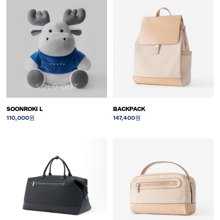
SOLD OUT
SOONROKI L
BACKPACK
110,000원
147,400원