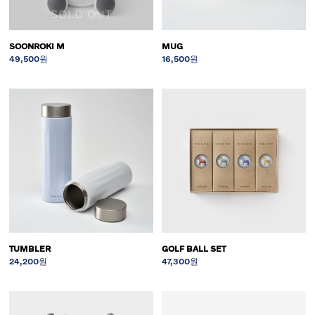
SOLD OUT
SOONROKI M
MUG
49,500원
16,500원
TUMBLER
GOLF BALL SET
24,200원
47,300원