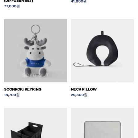
(DIFFUSER SET)
41,800원
77,000원
SOLD OUT
SOONROKI KEYRING
NECK PILLOW
18,700원
25,300원