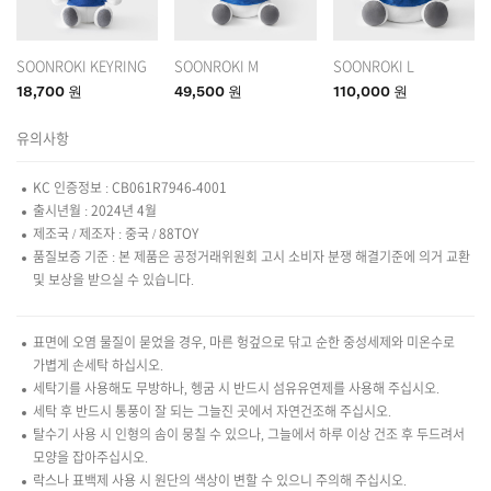
SOONROKI KEYRING
SOONROKI M
SOONROKI L
18,700 원
49,500 원
110,000 원
유의사항
KC 인증정보 : CB061R7946-4001
출시년월 : 2024년 4월
제조국 / 제조자 : 중국 / 88TOY
품질보증 기준 : 본 제품은 공정거래위원회 고시 소비자 분쟁 해결기준에 의거 교환
및 보상을 받으실 수 있습니다.
표면에 오염 물질이 묻었을 경우, 마른 헝겊으로 닦고 순한 중성세제와 미온수로
가볍게 손세탁 하십시오.
세탁기를 사용해도 무방하나, 헹굼 시 반드시 섬유유연제를 사용해 주십시오.
세탁 후 반드시 통풍이 잘 되는 그늘진 곳에서 자연건조해 주십시오.
탈수기 사용 시 인형의 솜이 뭉칠 수 있으나, 그늘에서 하루 이상 건조 후 두드려서
모양을 잡아주십시오.
락스나 표백제 사용 시 원단의 색상이 변할 수 있으니 주의해 주십시오.