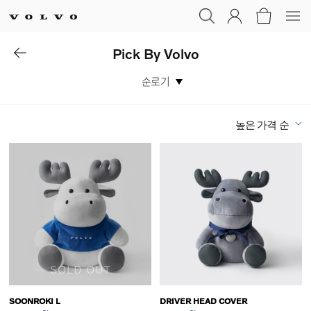
Pick By Volvo
순로기
높은 가격 순
SOLD OUT
SOONROKI L
DRIVER HEAD COVER