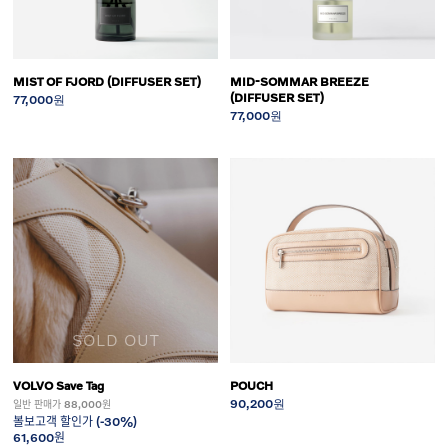
MIST OF FJORD (DIFFUSER SET)
MID-SOMMAR BREEZE
(DIFFUSER SET)
77,000원
77,000원
SOLD OUT
VOLVO Save Tag
POUCH
90,200원
일반 판매가 88,000원
볼보고객 할인가 (-30%)
61,600원