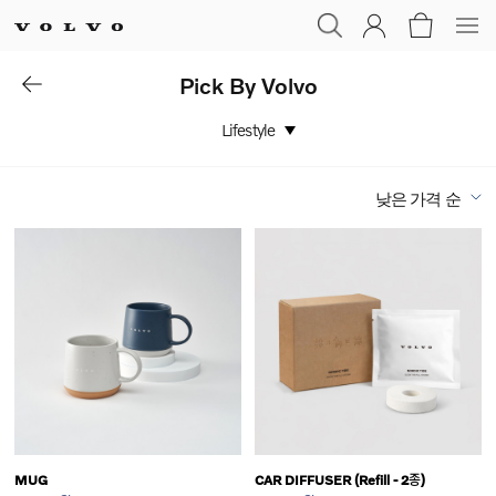
Pick By Volvo
Lifestyle
낮은 가격 순
MUG
CAR DIFFUSER (Refill - 2종)